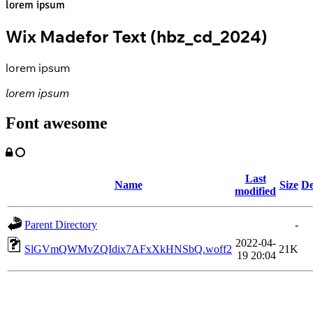
lorem ipsum
Wix Madefor Text (hbz_cd_2024)
lorem ipsum
lorem ipsum
Font awesome
Last
Name
Size
De
modified
Parent Directory
-
2022-04-
SlGVmQWMvZQIdix7AFxXkHNSbQ.woff2
21K
19 20:04